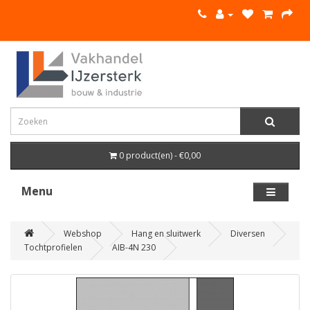
0 product(en) - €0,00
Menu
Webshop
Hang en sluitwerk
Diversen
Tochtprofielen
AIB-4N 230