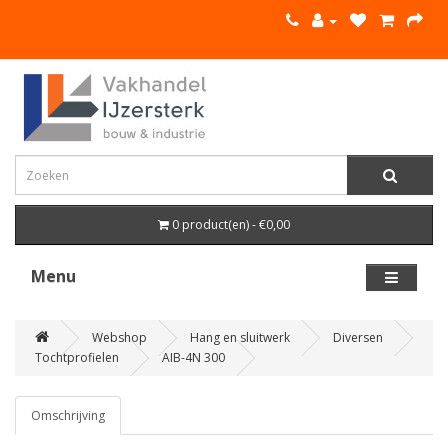
0 product(en) - €0,00
Menu
Webshop
Hang en sluitwerk
Diversen
Tochtprofielen
AIB-4N 300
Omschrijving