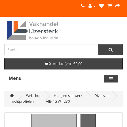
0 product(en) - €0,00
Menu
Webshop
Hang en sluitwerk
Diversen
Tochtprofielen
AIB-4G WT 230