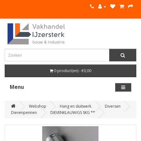
0 product(en) - €0,00
Menu
Webshop
Hang en sluitwerk
Diversen
Dievenpennen
DIEVENKLAUW/GS SKG **