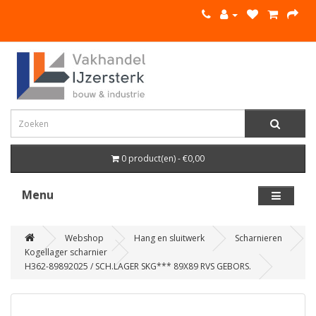
0 product(en) - €0,00
Menu
Webshop
Hang en sluitwerk
Scharnieren
Kogellager scharnier
H362-89892025 / SCH.LAGER SKG*** 89X89 RVS GEBORS.