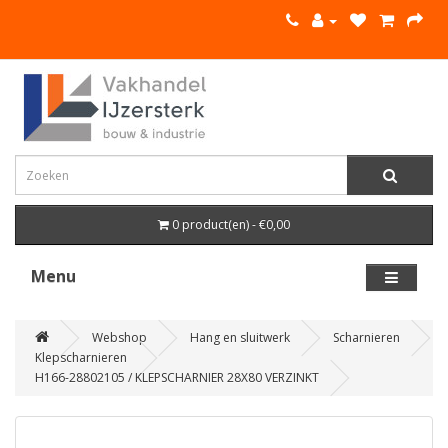
0 product(en) - €0,00
Menu
Webshop
Hang en sluitwerk
Scharnieren
Klepscharnieren
H166-28802105 / KLEPSCHARNIER 28X80 VERZINKT