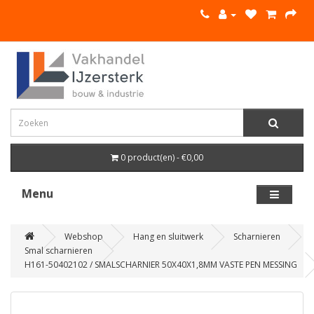
0 product(en) - €0,00
Menu
Webshop
Hang en sluitwerk
Scharnieren
Smal scharnieren
H161-50402102 / SMALSCHARNIER 50X40X1,8MM VASTE PEN MESSING