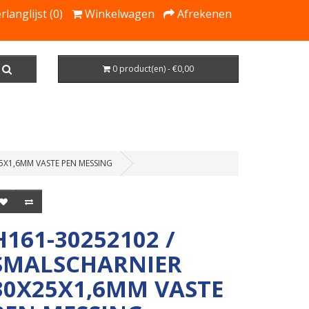
rlanglijst (0)
Winkelwagen
Afrekenen
0 product(en) - €0,00
5X1,6MM VASTE PEN MESSING
H161-30252102 /
SMALSCHARNIER
30X25X1,6MM VASTE