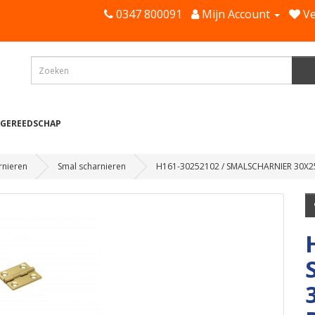
0347 800091
Mijn Account
Ve
 GEREEDSCHAP
rnieren
Smal scharnieren
H161-30252102 / SMALSCHARNIER 30X2