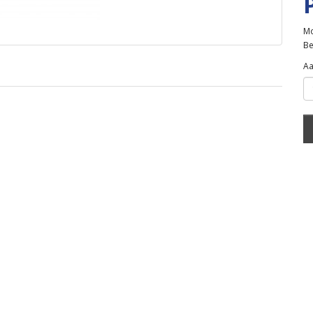
Mo
Be
Aa