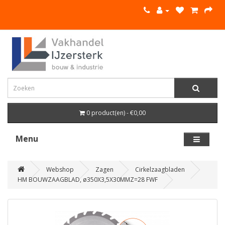
0 product(en) - €0,00
Menu
Webshop
Zagen
Cirkelzaagbladen
HM BOUWZAAGBLAD, ø350X3,5X30MMZ=28 FWF