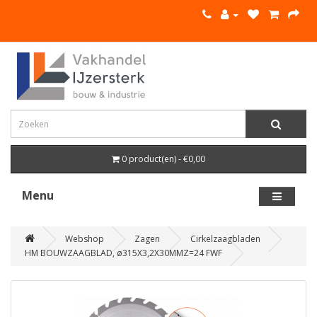
0 product(en) - €0,00
Menu
Webshop
Zagen
Cirkelzaagbladen
HM BOUWZAAGBLAD, ø315X3,2X30MMZ=24 FWF