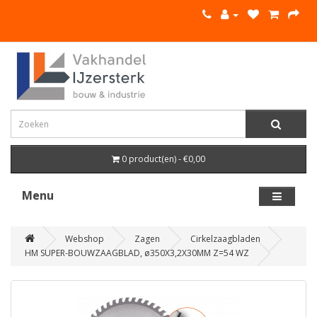
0 product(en) - €0,00
Menu
Webshop
Zagen
Cirkelzaagbladen
HM SUPER-BOUWZAAGBLAD, ø350X3,2X30MM Z=54 WZ