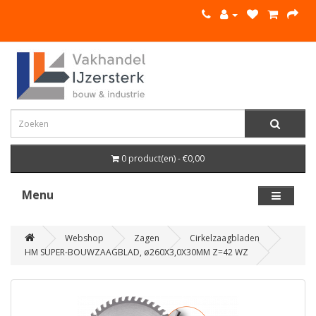
0 product(en) - €0,00
Menu
Webshop
Zagen
Cirkelzaagbladen
HM SUPER-BOUWZAAGBLAD, ø260X3,0X30MM Z=42 WZ