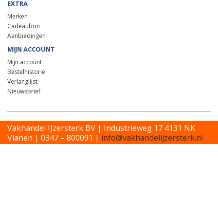
EXTRA
Merken
Cadeaubon
Aanbiedingen
MIJN ACCOUNT
Mijn account
Bestelhistorie
Verlanglijst
Nieuwsbrief
Vakhandel IJzersterk BV | Industrieweg 17 4131 NK
Vianen | 0347 – 800091 |
info@vakhandelijzersterk.nl