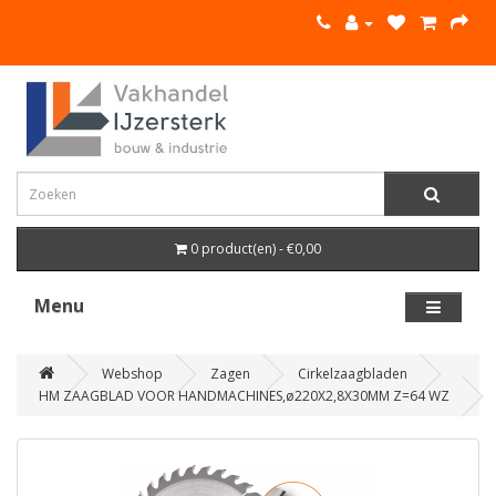
0 product(en) - €0,00
Menu
Webshop
Zagen
Cirkelzaagbladen
HM ZAAGBLAD VOOR HANDMACHINES,ø220X2,8X30MM Z=64 WZ