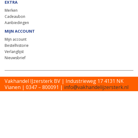
EXTRA
Merken
Cadeaubon
Aanbiedingen
MIJN ACCOUNT
Mijn account
Bestelhistorie
Verlanglijst
Nieuwsbrief
Vakhandel IJzersterk BV | Industrieweg 17 4131 NK
Vianen | 0347 – 800091 |
info@vakhandelijzersterk.nl