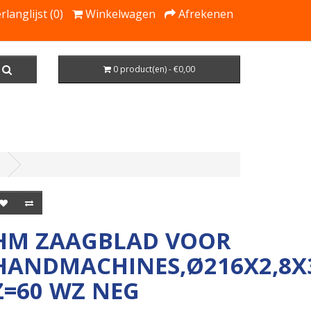
rlanglijst (0)
Winkelwagen
Afrekenen
0 product(en) - €0,00
HM ZAAGBLAD VOOR
HANDMACHINES,Ø216X2,8
Z=60 WZ NEG