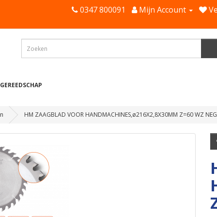
0347 800091
Mijn Account
Ve
 GEREEDSCHAP
en
HM ZAAGBLAD VOOR HANDMACHINES,ø216X2,8X30MM Z=60 WZ NEG