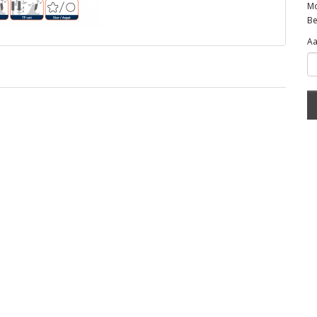
Mo
Be
Aa