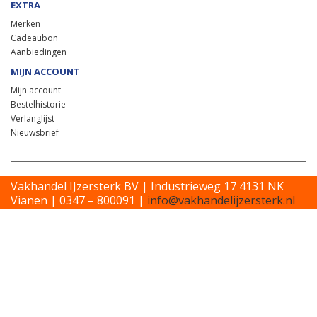
EXTRA
Merken
Cadeaubon
Aanbiedingen
MIJN ACCOUNT
Mijn account
Bestelhistorie
Verlanglijst
Nieuwsbrief
Vakhandel IJzersterk BV | Industrieweg 17 4131 NK
Vianen | 0347 – 800091 |
info@vakhandelijzersterk.nl