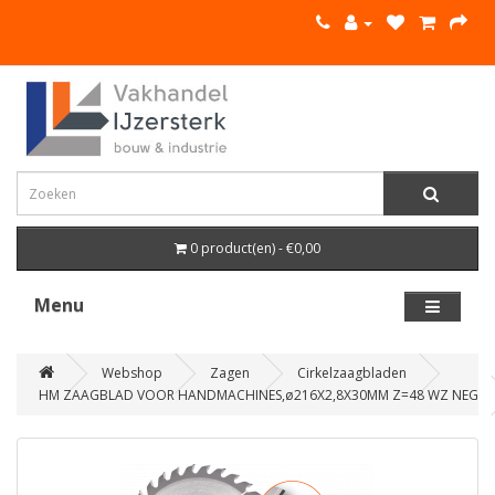
0 product(en) - €0,00
Menu
Webshop
Zagen
Cirkelzaagbladen
HM ZAAGBLAD VOOR HANDMACHINES,ø216X2,8X30MM Z=48 WZ NEG