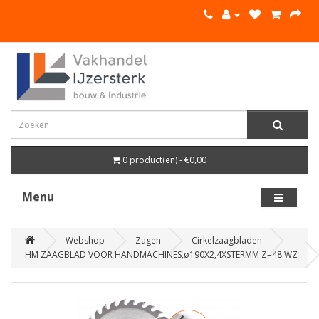
0 product(en) - €0,00
Menu
Webshop
Zagen
Cirkelzaagbladen
HM ZAAGBLAD VOOR HANDMACHINES,ø190X2,4XSTERMM Z=48 WZ