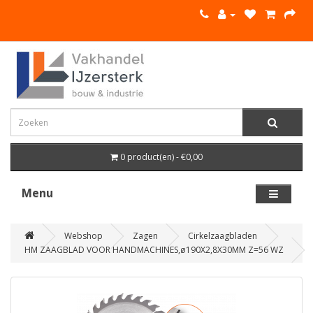
0 product(en) - €0,00
Menu
Webshop
Zagen
Cirkelzaagbladen
HM ZAAGBLAD VOOR HANDMACHINES,ø190X2,8X30MM Z=56 WZ