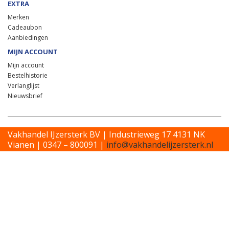
EXTRA
Merken
Cadeaubon
Aanbiedingen
MIJN ACCOUNT
Mijn account
Bestelhistorie
Verlanglijst
Nieuwsbrief
Vakhandel IJzersterk BV | Industrieweg 17 4131 NK
Vianen | 0347 – 800091 |
info@vakhandelijzersterk.nl