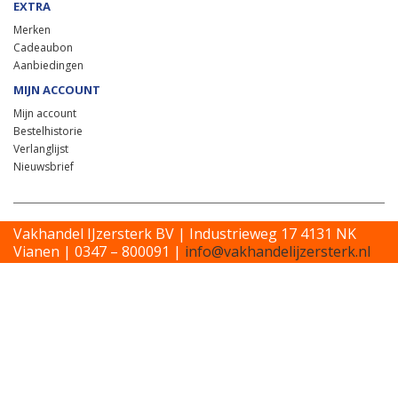
EXTRA
Merken
Cadeaubon
Aanbiedingen
MIJN ACCOUNT
Mijn account
Bestelhistorie
Verlanglijst
Nieuwsbrief
Vakhandel IJzersterk BV | Industrieweg 17 4131 NK
Vianen | 0347 – 800091 |
info@vakhandelijzersterk.nl