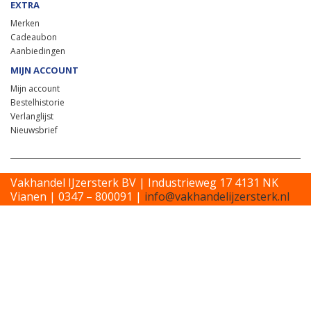
EXTRA
Merken
Cadeaubon
Aanbiedingen
MIJN ACCOUNT
Mijn account
Bestelhistorie
Verlanglijst
Nieuwsbrief
Vakhandel IJzersterk BV | Industrieweg 17 4131 NK
Vianen | 0347 – 800091 |
info@vakhandelijzersterk.nl