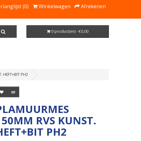
rlanglijst (0)
Winkelwagen
Afrekenen
0 product(en) - €0,00
. HEFT+BIT PH2
PLAMUURMES
150MM RVS KUNST.
HEFT+BIT PH2