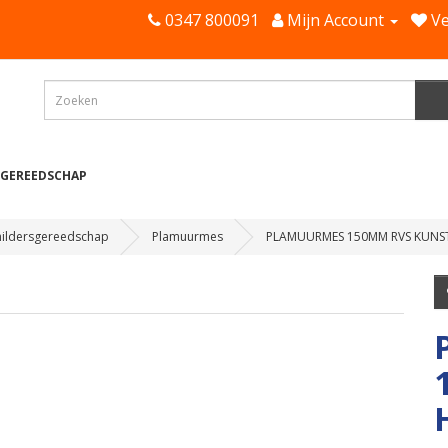
0347 800091
Mijn Account
Ve
 GEREEDSCHAP
hildersgereedschap
Plamuurmes
PLAMUURMES 150MM RVS KUNST