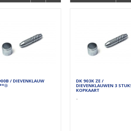
900B / DIEVENKLAUW
DK 903K ZE /
**®
DIEVENKLAUWEN 3 STUK
KOPKAART
..