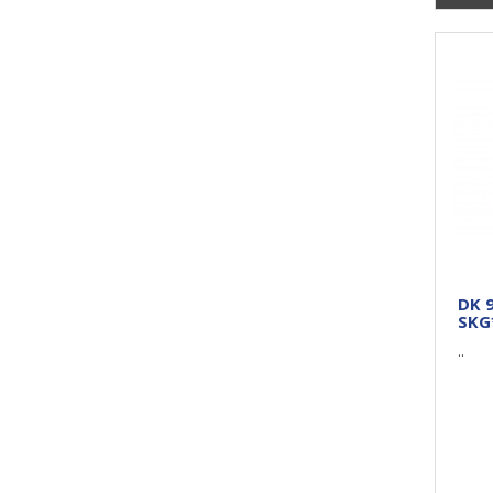
DK 
SKG
..