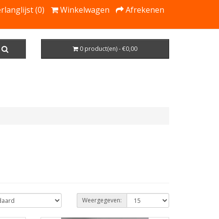
rlanglijst (0)
Winkelwagen
Afrekenen
0 product(en) - €0,00
Weergegeven: