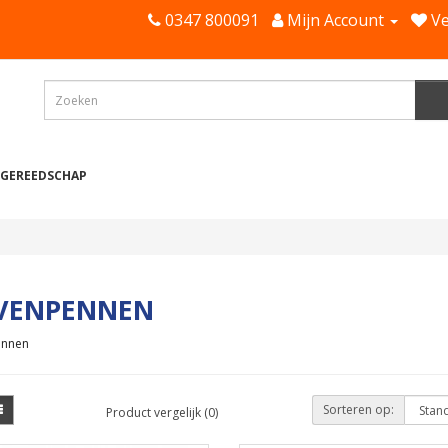
0347 800091
Mijn Account
Ve
 GEREEDSCHAP
VENPENNEN
ennen
Sorteren op:
Product vergelijk (0)