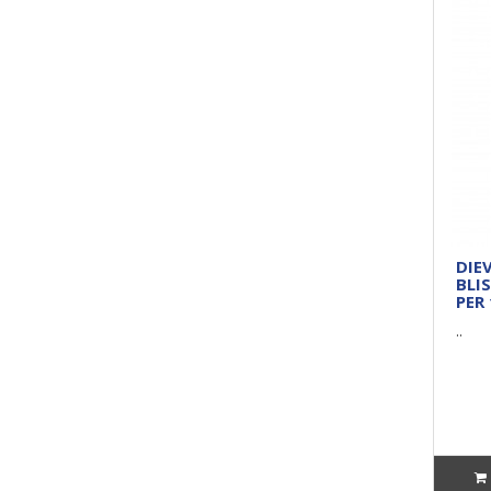
DIE
BLI
PER 
..