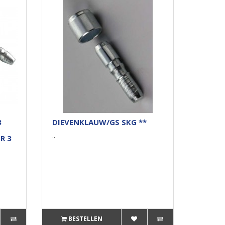
3
DIEVENKLAUW/GS SKG **
..
R 3
BESTELLEN