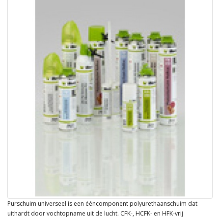
Purschuim universeel is een ééncomponent polyurethaanschuim dat
uithardt door vochtopname uit de lucht. CFK-, HCFK- en HFK-vrij