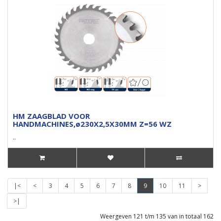
HM ZAAGBLAD VOOR
HANDMACHINES,ø230X2,5X30MM Z=56 WZ
..
|<
<
3
4
5
6
7
8
9
10
11
>
>|
Weergeven 121 t/m 135 van in totaal 162