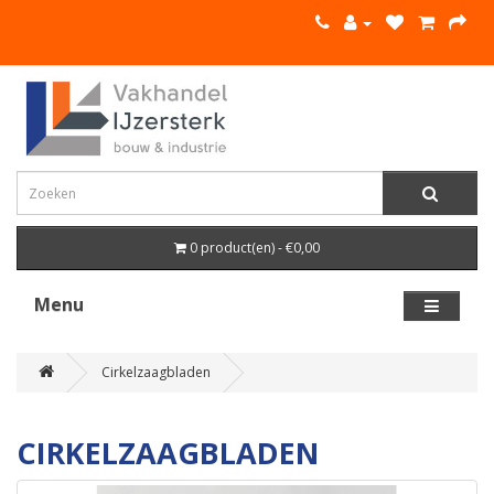
0 product(en) - €0,00
Menu
Cirkelzaagbladen
CIRKELZAAGBLADEN