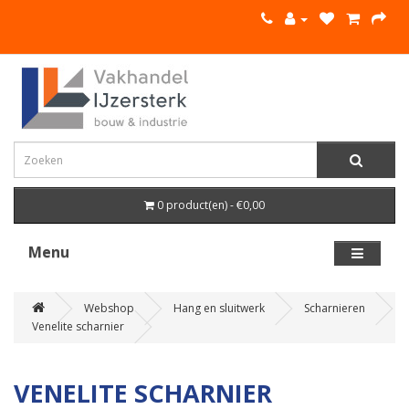
0 product(en) - €0,00
Menu
Webshop
Hang en sluitwerk
Scharnieren
Venelite scharnier
VENELITE SCHARNIER