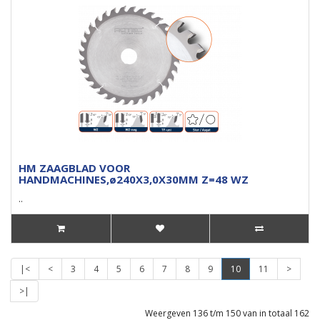
HM ZAAGBLAD VOOR
HANDMACHINES,ø240X3,0X30MM Z=48 WZ
..
|<
<
3
4
5
6
7
8
9
10
11
>
>|
Weergeven 136 t/m 150 van in totaal 162