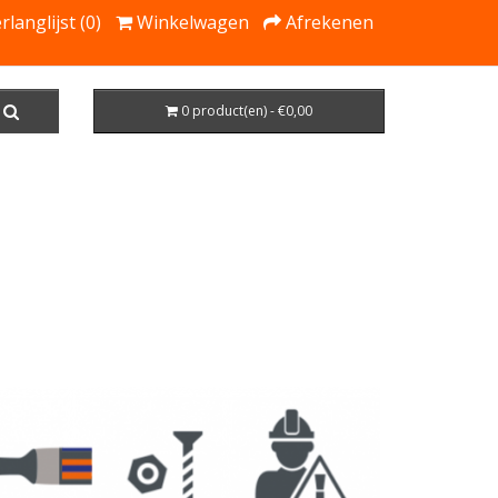
rlanglijst (0)
Winkelwagen
Afrekenen
0 product(en) - €0,00