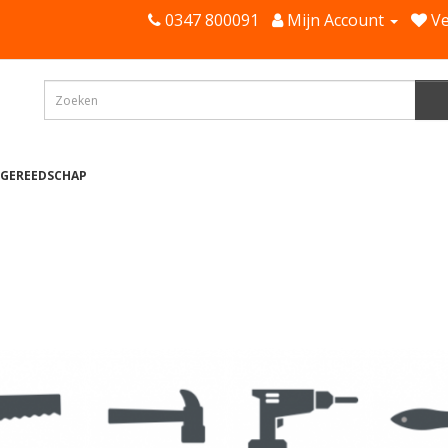
0347 800091
Mijn Account
Ve
 GEREEDSCHAP